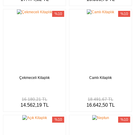
%10
%10
Çekmeceli Kitaplık
Camlı Kitaplık
16.180,21 TL
18.491,67 TL
14.562,19 TL
16.642,50 TL
%10
%10