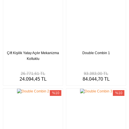
Çift Kişilik Yatay Açılır Mekanizma
Double Combin 1
Koltuklu
26.771,61 TL
93.383,00 TL
24.094,45 TL
84.044,70 TL
%10
%10