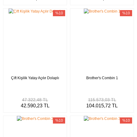
%10
%10
Çift Kişilik Yatay Açılır Dolaplı
Brother's Combin 1
47.322,48 TL
115.573,03 TL
42.590,23 TL
104.015,72 TL
%10
%10