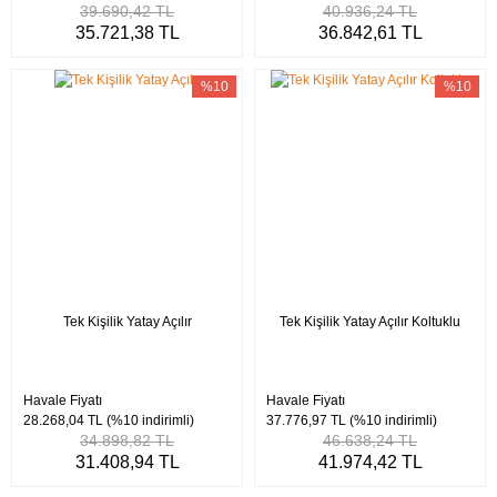
39.690,42 TL
40.936,24 TL
35.721,38 TL
36.842,61 TL
%10
%10
Tek Kişilik Yatay Açılır
Tek Kişilik Yatay Açılır Koltuklu
Havale Fiyatı
Havale Fiyatı
28.268,04 TL
(%10 indirimli)
37.776,97 TL
(%10 indirimli)
34.898,82 TL
46.638,24 TL
31.408,94 TL
41.974,42 TL