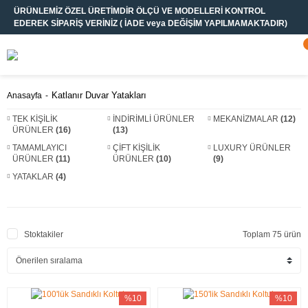
ÜRÜNLEMİZ ÖZEL ÜRETİMDİR ÖLÇÜ VE MODELLERİ KONTROL
EDEREK SİPARİŞ VERİNİZ ( İADE veya DEĞİŞİM YAPILMAMAKTADIR)
Katlanır Duvar Yatakları
Anasayfa
TEK KİŞİLİK
İNDİRİMLİ ÜRÜNLER
MEKANİZMALAR
(12)
ÜRÜNLER
(16)
(13)
TAMAMLAYICI
ÇİFT KİŞİLİK
LUXURY ÜRÜNLER
ÜRÜNLER
(11)
ÜRÜNLER
(10)
(9)
YATAKLAR
(4)
Stoktakiler
Toplam 75 ürün
%10
%10