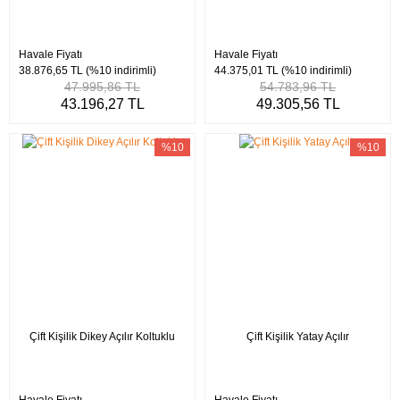
Havale Fiyatı
Havale Fiyatı
38.876,65 TL
(%10 indirimli)
44.375,01 TL
(%10 indirimli)
47.995,86 TL
54.783,96 TL
43.196,27 TL
49.305,56 TL
%10
%10
Çift Kişilik Dikey Açılır Koltuklu
Çift Kişilik Yatay Açılır