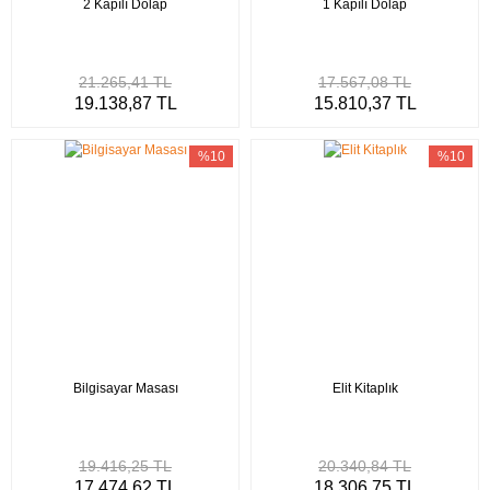
2 Kapılı Dolap
1 Kapılı Dolap
21.265,41 TL
17.567,08 TL
19.138,87 TL
15.810,37 TL
%10
%10
Bilgisayar Masası
Elit Kitaplık
19.416,25 TL
20.340,84 TL
17.474,62 TL
18.306,75 TL