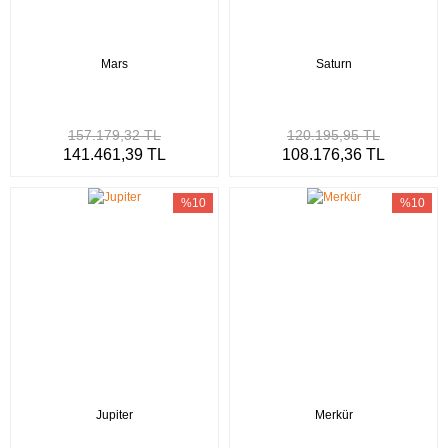
Mars
Saturn
157.179,32 TL
120.195,95 TL
141.461,39 TL
108.176,36 TL
%10
%10
Jupiter
Merkür