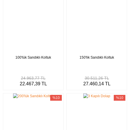
100'lük Sandıklı Koltuk
150'lik Sandıklı Koltuk
24.963,77 TL
30.511,26 TL
22.467,39 TL
27.460,14 TL
%10
%10