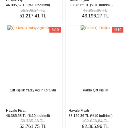
Havale Fiyatı
Havale Fiyatı
46.095,67 TL
(%10 indirimli)
38.876,65 TL
(%10 indirimli)
56.908,24 TL
47.995,86 TL
51.217,41 TL
43.196,27 TL
%10
%10
Çift Kişilik Yatay Açılır Koltuklu
Pablo Çift Kişilik
Havale Fiyatı
Havale Fiyatı
48.385,58 TL
(%10 indirimli)
83.129,36 TL
(%10 indirimli)
59.735,28 TL
102.628,84 TL
53.761,75 TL
92.365,96 TL