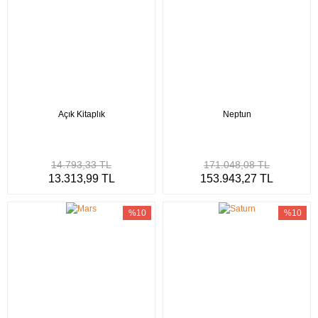
Açık Kitaplık
Neptun
14.793,33 TL
171.048,08 TL
13.313,99 TL
153.943,27 TL
%10
%10