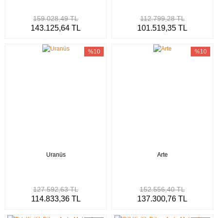
159.028,49 TL
112.799,28 TL
143.125,64 TL
101.519,35 TL
%10
%10
Uranüs
Arte
127.592,63 TL
152.556,40 TL
114.833,36 TL
137.300,76 TL