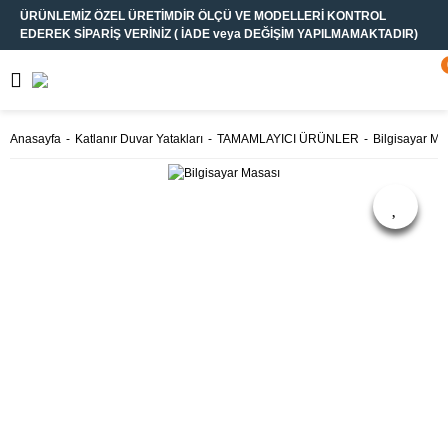
ÜRÜNLEMİZ ÖZEL ÜRETİMDİR ÖLÇÜ VE MODELLERİ KONTROL
Geri Dön
Geri Dön
Geri Dön
Geri Dön
EDEREK SİPARİŞ VERİNİZ ( İADE veya DEĞİŞİM YAPILMAMAKTADIR)
Katlanır Duvar Yatakları
Yatak Odası
Mutfak
Banyo
TEK KİŞİLİK
Yatak Odası
Banyo Dolapları
Mutfak Dolapları
Anasayfa
Katlanır Duvar Yatakları
TAMAMLAYICI ÜRÜNLER
Bilgisayar Ma
ÜRÜNLER
Takımları
Çok Amaçlı Dolap
ÇİFT KİŞİLİK
Gardroplar
ÜRÜNLER
Komidinler
LUXURY
ÜRÜNLER
Şifonyerler
İNDİRİMLİ
ÜRÜNLER
TAMAMLAYICI
ÜRÜNLER
MEKANİZMALAR