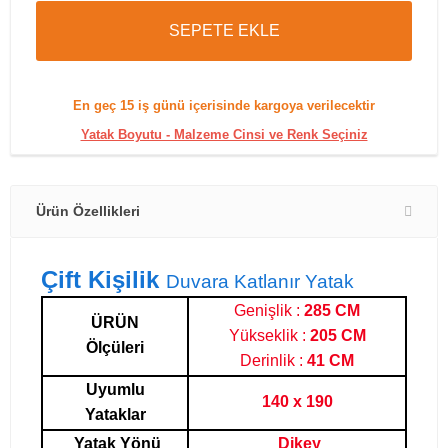
SEPETE EKLE
En geç
15 iş günü
içerisinde kargoya verilecektir
Yatak Boyutu - Malzeme Cinsi ve Renk Seçiniz
Ürün Özellikleri
Çift Kişilik
Duvara Katlanır Yatak
Genişlik :
285 CM
ÜRÜN
Yükseklik :
205 CM
Ölçüleri
Derinlik :
41 CM
Uyumlu
140 x 190
Yataklar
Yatak Yönü
Dikey