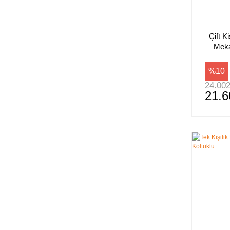
Çift Ki
Meka
%10
24.002
21.6