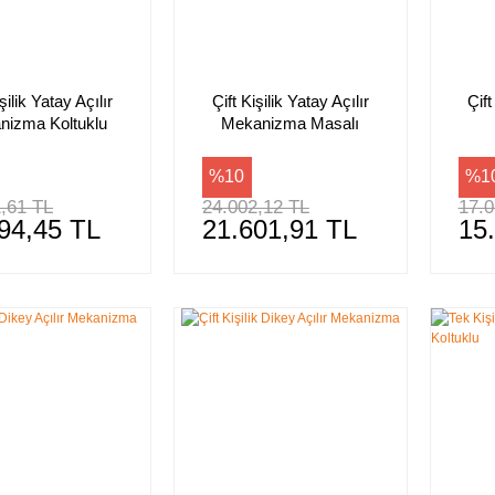
şilik Yatay Açılır
Çift Kişilik Yatay Açılır
Çift
nizma Koltuklu
Mekanizma Masalı
%10
%1
,61 TL
24.002,12 TL
17.0
94,45 TL
21.601,91 TL
15