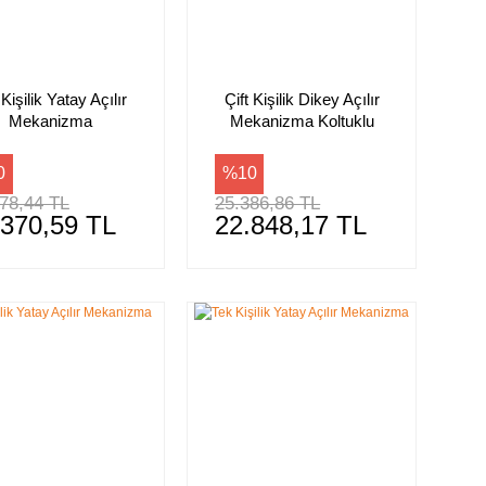
 Kişilik Yatay Açılır
Çift Kişilik Dikey Açılır
Mekanizma
Mekanizma Koltuklu
0
%10
78,44 TL
25.386,86 TL
.370,59 TL
22.848,17 TL