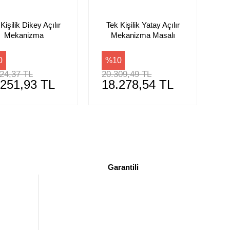
Kişilik Dikey Açılır
Tek Kişilik Yatay Açılır
Mekanizma
Mekanizma Masalı
0
%10
24,37 TL
20.309,49 TL
.251,93 TL
18.278,54 TL
Garantili