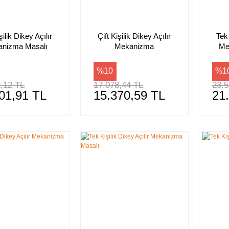
şilik Dikey Açılır
Çift Kişilik Dikey Açılır
Tek 
nizma Masalı
Mekanizma
Me
%10
%1
,12 TL
17.078,44 TL
23.5
01,91 TL
15.370,59 TL
21