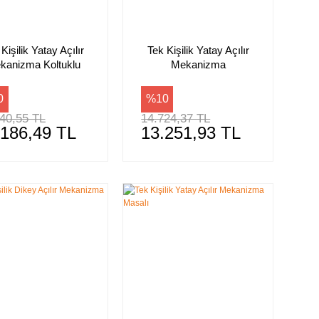
Kişilik Yatay Açılır
Tek Kişilik Yatay Açılır
kanizma Koltuklu
Mekanizma
0
%10
40,55 TL
14.724,37 TL
.186,49 TL
13.251,93 TL