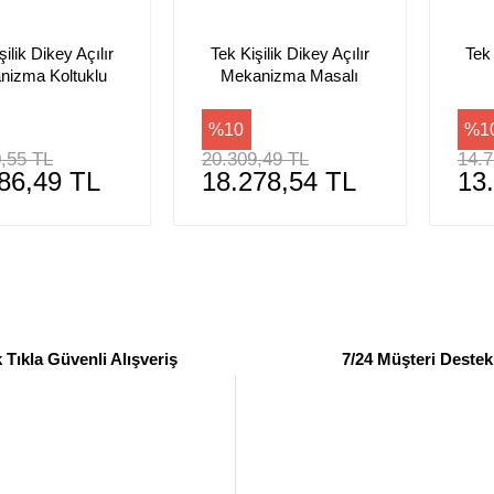
şilik Dikey Açılır
Tek Kişilik Dikey Açılır
Tek 
nizma Koltuklu
Mekanizma Masalı
%10
%1
,55 TL
20.309,49 TL
14.7
86,49 TL
18.278,54 TL
13
 Tıkla Güvenli Alışveriş
7/24 Müşteri Destek