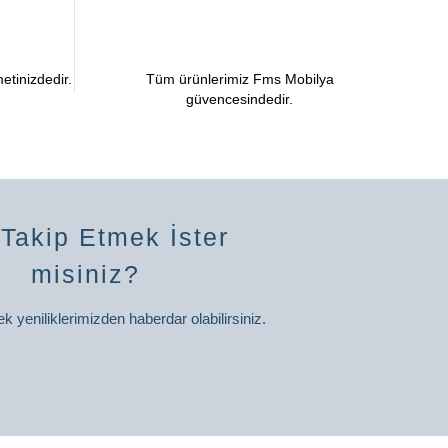
etinizdedir.
Tüm ürünlerimiz Fms Mobilya
güvencesindedir.
 Takip Etmek İster
misiniz?
ek yeniliklerimizden haberdar olabilirsiniz.