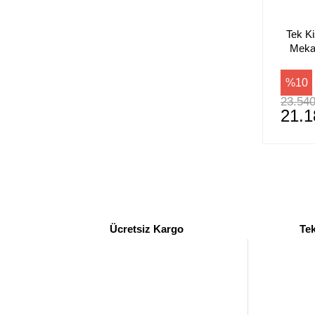
Tek Ki
Meka
%10
23.540
21.1
Ücretsiz Kargo
Tek