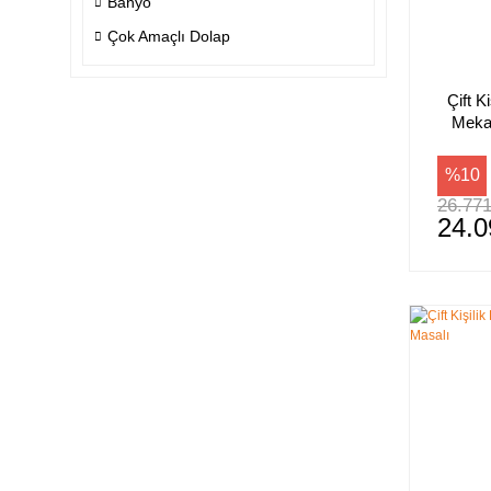
Banyo
Çok Amaçlı Dolap
Çift Ki
Meka
%10
26.771
24.0