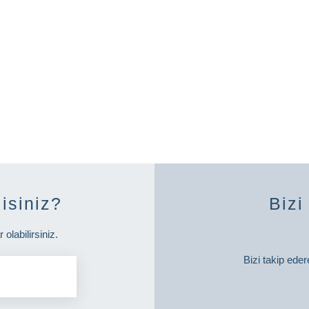
isiniz?
Bizi
labilirsiniz.
Bizi takip eder