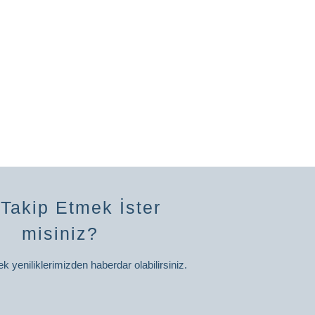
 Takip Etmek İster
misiniz?
ek yeniliklerimizden haberdar olabilirsiniz.