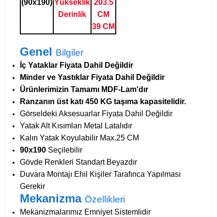
(90x190)
Yükseklik
203.5
Derinlik
CM
39 CM
Genel
Bilgiler
İç Yataklar Fiyata Dahil Değildir
Minder ve Yastıklar Fiyata Dahil Değildir
Ürünlerimizin Tamamı MDF-Lam'dır
Ranzanın üst katı 450 KG taşıma kapasitelidir.
Görseldeki Aksesuarlar Fiyata Dahil Değildir
Yatak Alt Kısımları Metal Latalıdır
Kalın Yatak Koyulabilir Max.25 CM
90x190
Seçilebilir
Gövde Renkleri Standart Beyazdır
Duvara Montajı Ehil Kişiler Tarafınca Yapılması
Gerekir
Mekanizma
Özellikleri
Mekanizmalarımız Emniyet Sistemlidir