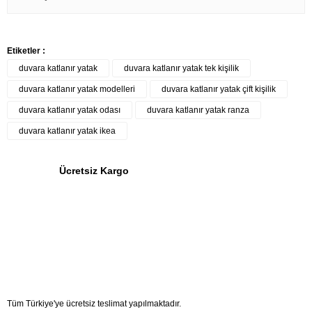
Satın Aldığınız Ürünler İle İlgili Bilgi Almak İçin
0530 343 60 10
Etiketler :
0212 255 55 55
duvara katlanır yatak
duvara katlanır yatak tek kişilik
0212 238 18 18
duvara katlanır yatak modelleri
duvara katlanır yatak çift kişilik
duvara katlanır yatak odası
duvara katlanır yatak ranza
duvara katlanır yatak ikea
Ücretsiz Kargo
Tüm Türkiye'ye ücretsiz teslimat yapılmaktadır.